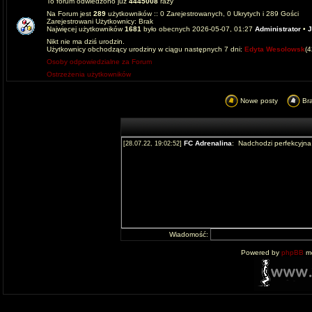
To forum odwiedzono już
4445008
razy
Na Forum jest
289
użytkowników :: 0 Zarejestrowanych, 0 Ukrytych i 289 Gości
Zarejestrowani Użytkownicy: Brak
Najwięcej użytkowników
1681
było obecnych 2026-05-07, 01:27
Administrator
•
J
Nikt nie ma dziś urodzin.
Użytkownicy obchodzący urodziny w ciągu następnych 7 dni:
Edyta Wesolowsk
(
Osoby odpowiedzialne za Forum
Ostrzeżenia użytkowników
Nowe posty
Br
Wiadomość:
Powered by
phpBB
mo