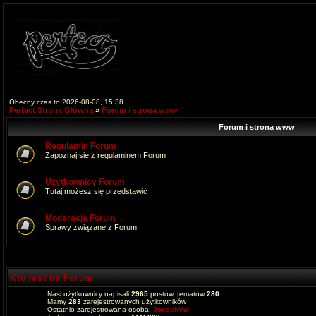
Obecny czas to 2026-08-08, 15:38
Perfect Strona Główna
»
Forum i strona www
Forum i strona www
Regulamin Forum
Zapoznaj sie z regulaminem Forum
Użytkownicy Forum
Tutaj możesz się przedstawić
Moderacja Forum
Sprawy związane z Forum
Kto jest na Forum
Nasi użytkownicy napisali
2965
postów, tematów
280
Mamy
283
zarejestrowanych użytkowników
Ostatnio zarejestrowana osoba:
JoesphVw