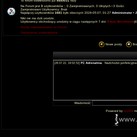
To forum odwiedzono już
4445031
razy
Na Forum jest
3
użytkowników :: 0 Zarejestrowanych, 0 Ukrytych i 3 Gości
Zarejestrowani Użytkownicy: Brak
Najwięcej użytkowników
1681
było obecnych 2026-05-07, 01:27
Administrator
•
J
Nikt nie ma dziś urodzin.
Użytkownicy obchodzący urodziny w ciągu następnych 7 dni:
Edyta Wesolowsk
(
Osoby odpowiedzialne za Forum
Ostrzeżenia użytkowników
Nowe posty
Br
Wiadomość:
Powered by
phpBB
mo