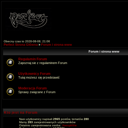
Obecny czas to 2026-08-08, 21:06
Perfect Strona Główna
»
Forum i strona www
Forum i strona www
Regulamin Forum
Zapoznaj sie z regulaminem Forum
Użytkownicy Forum
Tutaj możesz się przedstawić
Moderacja Forum
Sprawy związane z Forum
Kto jest na Forum
Nasi użytkownicy napisali
2965
postów, tematów
280
Mamy
283
zarejestrowanych użytkowników
Ostatnio zarejestrowana osoba:
JoesphVw