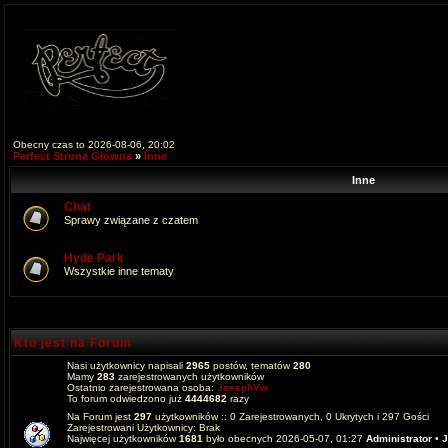
Obecny czas to 2026-08-06, 20:02
Perfect Strona Główna
»
Inne
Inne
Chat
Sprawy związane z czatem
Hyde Park
Wszystkie inne tematy
Kto jest na Forum
Nasi użytkownicy napisali
2965
postów, tematów
280
Mamy
283
zarejestrowanych użytkowników
Ostatnio zarejestrowana osoba:
JoesphVw
To forum odwiedzono już
4444682
razy
Na Forum jest
297
użytkowników :: 0 Zarejestrowanych, 0 Ukrytych i 297 Gości
Zarejestrowani Użytkownicy: Brak
Najwięcej użytkowników
1681
było obecnych 2026-05-07, 01:27
Administrator
•
J