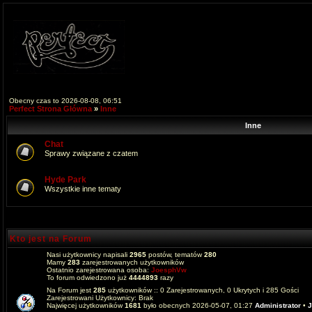
Obecny czas to 2026-08-08, 06:51
Perfect Strona Główna
»
Inne
Inne
Chat
Sprawy związane z czatem
Hyde Park
Wszystkie inne tematy
Kto jest na Forum
Nasi użytkownicy napisali
2965
postów, tematów
280
Mamy
283
zarejestrowanych użytkowników
Ostatnio zarejestrowana osoba:
JoesphVw
To forum odwiedzono już
4444893
razy
Na Forum jest
285
użytkowników :: 0 Zarejestrowanych, 0 Ukrytych i 285 Gości
Zarejestrowani Użytkownicy: Brak
Najwięcej użytkowników
1681
było obecnych 2026-05-07, 01:27
Administrator
•
J