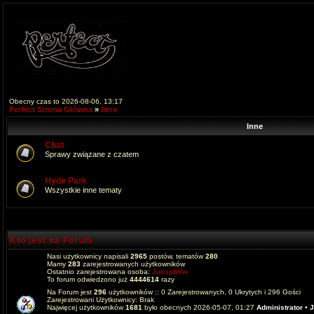
Obecny czas to 2026-08-06, 13:17
Perfect Strona Główna
»
Inne
Inne
Chat
Sprawy związane z czatem
Hyde Park
Wszystkie inne tematy
Kto jest na Forum
Nasi użytkownicy napisali
2965
postów, tematów
280
Mamy
283
zarejestrowanych użytkowników
Ostatnio zarejestrowana osoba:
JoesphVw
To forum odwiedzono już
4444614
razy
Na Forum jest
296
użytkowników :: 0 Zarejestrowanych, 0 Ukrytych i 296 Gości
Zarejestrowani Użytkownicy: Brak
Najwięcej użytkowników
1681
było obecnych 2026-05-07, 01:27
Administrator
•
J