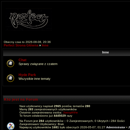
Obecny czas to 2026-08-08, 20:36
Perfect Strona Główna
»
Inne
Inne
Chat
Sprawy związane z czatem
Hyde Park
Wszystkie inne tematy
Kto jest na Forum
Nasi użytkownicy napisali
2965
postów, tematów
280
Mamy
283
zarejestrowanych użytkowników
Ostatnio zarejestrowana osoba:
JoesphVw
To forum odwiedzono już
4445029
razy
Na Forum jest
284
użytkowników :: 0 Zarejestrowanych, 0 Ukrytych i 284 Gości
Zarejestrowani Użytkownicy: Brak
Najwięcej użytkowników
1681
było obecnych 2026-05-07, 01:27
Administrator
•
J