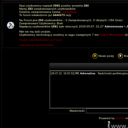
Nasi użytkownicy napisali
2965
postów, tematów
280
Mamy
283
zarejestrowanych użytkowników
Ostatnio zarejestrowana osoba:
JoesphVw
To forum odwiedzono już
4444373
razy
Na Forum jest
294
użytkowników :: 0 Zarejestrowanych, 0 Ukrytych i 294 Gości
Zarejestrowani Użytkownicy: Brak
Najwięcej użytkowników
1681
było obecnych 2026-05-07, 01:27
Administrator
•
J
Nikt nie ma dziś urodzin.
Użytkownicy obchodzący urodziny w ciągu następnych 7 dni:
Edyta Wesolowsk
(
Osoby odpowiedzialne za Forum
Ostrzeżenia użytkowników
Nowe posty
Br
Wiadomość:
Powered by
phpBB
mo