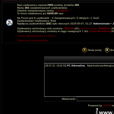
Nasi użytkownicy napisali
2965
postów, tematów
280
Mamy
283
zarejestrowanych użytkowników
Ostatnio zarejestrowana osoba:
JoesphVw
To forum odwiedzono już
4445140
razy
Na Forum jest
1
użytkownik :: 0 Zarejestrowanych, 0 Ukrytych i 1 Gość
Zarejestrowani Użytkownicy: Brak
Najwięcej użytkowników
1681
było obecnych 2026-05-07, 01:27
Administrator
•
J
Maciek
StaciGue
Użytkownicy obchodzący dziś urodziny:
(41)
(złóż życzenia)
(4
Użytkownicy obchodzący urodziny w ciągu następnych 7 dni:
Edyta Wesolowsk
(
Osoby odpowiedzialne za Forum
Ostrzeżenia użytkowników
Nowe posty
Br
Wiadomość:
Powered by
phpBB
mo