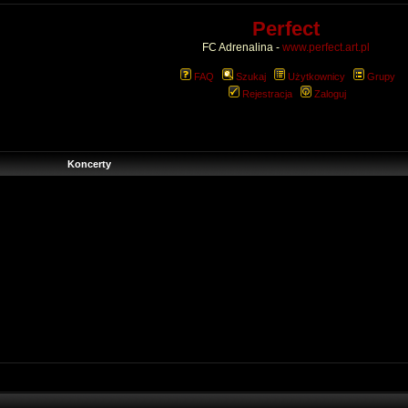
Perfect
FC Adrenalina -
www.perfect.art.pl
FAQ
Szukaj
Użytkownicy
Grupy
Rejestracja
Zaloguj
Koncerty