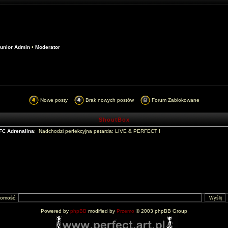
unior Admin
•
Moderator
Nowe posty
Brak nowych postów
Forum Zablokowane
ShoutBox
domość:
Powered by
phpBB
modified by
Przemo
© 2003 phpBB Group