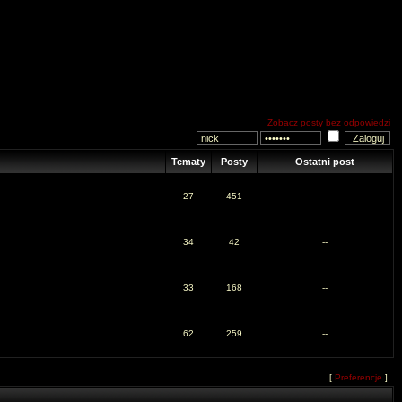
Zobacz posty bez odpowiedzi
Tematy
Posty
Ostatni post
27
451
--
34
42
--
33
168
--
62
259
--
[
Preferencje
]