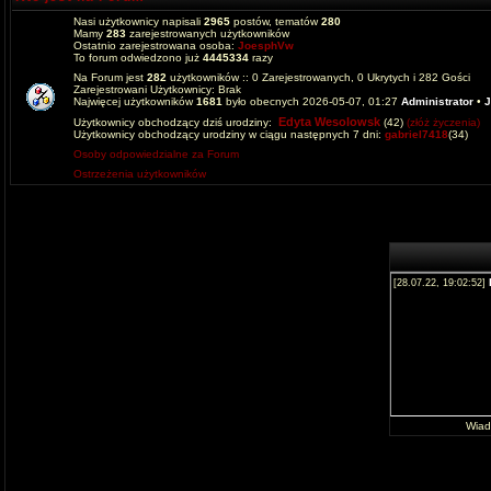
Nasi użytkownicy napisali
2965
postów, tematów
280
Mamy
283
zarejestrowanych użytkowników
Ostatnio zarejestrowana osoba:
JoesphVw
To forum odwiedzono już
4445334
razy
Na Forum jest
282
użytkowników :: 0 Zarejestrowanych, 0 Ukrytych i 282 Gości
Zarejestrowani Użytkownicy: Brak
Najwięcej użytkowników
1681
było obecnych 2026-05-07, 01:27
Administrator
•
J
Edyta Wesolowsk
Użytkownicy obchodzący dziś urodziny:
(42)
(złóż życzenia)
Użytkownicy obchodzący urodziny w ciągu następnych 7 dni:
gabriel7418
(34)
Osoby odpowiedzialne za Forum
Ostrzeżenia użytkowników
Wia