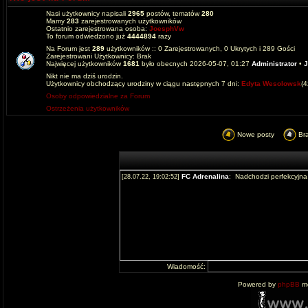
Nasi użytkownicy napisali
2965
postów, tematów
280
Mamy
283
zarejestrowanych użytkowników
Ostatnio zarejestrowana osoba:
JoesphVw
To forum odwiedzono już
4444894
razy
Na Forum jest
289
użytkowników :: 0 Zarejestrowanych, 0 Ukrytych i 289 Gości
Zarejestrowani Użytkownicy: Brak
Najwięcej użytkowników
1681
było obecnych 2026-05-07, 01:27
Administrator
•
J
Nikt nie ma dziś urodzin.
Użytkownicy obchodzący urodziny w ciągu następnych 7 dni:
Edyta Wesolowsk
(
Osoby odpowiedzialne za Forum
Ostrzeżenia użytkowników
Nowe posty
Br
Wiadomość:
Powered by
phpBB
mo