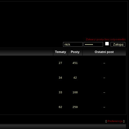
Zobacz posty bez odpowiedzi
Tematy
Posty
Ostatni post
27
451
--
34
42
--
33
168
--
62
259
--
[
Preferencje
]