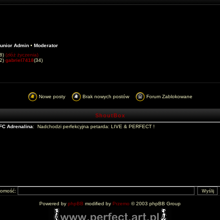
unior Admin
•
Moderator
8)
(złóż życzenia)
42)
gabriel7418
(34)
Nowe posty
Brak nowych postów
Forum Zablokowane
ShoutBox
domość:
Powered by
phpBB
modified by
Przemo
© 2003 phpBB Group