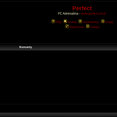
Perfect
FC Adrenalina -
www.perfect.art.pl
FAQ
Szukaj
Użytkownicy
Grupy
Rejestracja
Zaloguj
Koncerty