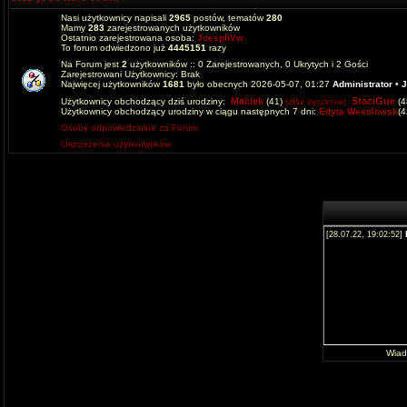
Nasi użytkownicy napisali
2965
postów, tematów
280
Mamy
283
zarejestrowanych użytkowników
Ostatnio zarejestrowana osoba:
JoesphVw
To forum odwiedzono już
4445151
razy
Na Forum jest
2
użytkowników :: 0 Zarejestrowanych, 0 Ukrytych i 2 Gości
Zarejestrowani Użytkownicy: Brak
Najwięcej użytkowników
1681
było obecnych 2026-05-07, 01:27
Administrator
•
J
Maciek
StaciGue
Użytkownicy obchodzący dziś urodziny:
(41)
(złóż życzenia)
(4
Użytkownicy obchodzący urodziny w ciągu następnych 7 dni:
Edyta Wesolowsk
(
Osoby odpowiedzialne za Forum
Ostrzeżenia użytkowników
Wia