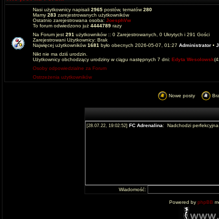
Nasi użytkownicy napisali
2965
postów, tematów
280
Mamy
283
zarejestrowanych użytkowników
Ostatnio zarejestrowana osoba:
JoesphVw
To forum odwiedzono już
4444789
razy
Na Forum jest
291
użytkowników :: 0 Zarejestrowanych, 0 Ukrytych i 291 Gości
Zarejestrowani Użytkownicy: Brak
Najwięcej użytkowników
1681
było obecnych 2026-05-07, 01:27
Administrator
•
J
Nikt nie ma dziś urodzin.
Użytkownicy obchodzący urodziny w ciągu następnych 7 dni:
Edyta Wesolowsk
(
Osoby odpowiedzialne za Forum
Ostrzeżenia użytkowników
Nowe posty
Br
Wiadomość:
Powered by
phpBB
mo