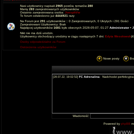
Nasi użytkownicy napisali
2965
postów, tematów
280
Mamy
283
zarejestrowanych użytkowników
Ostatnio zarejestrowana osoba:
JoesphVw
To forum odwiedzono już
4444921
razy
Na Forum jest
291
użytkowników :: 0 Zarejestrowanych, 0 Ukrytych i 291 Gości
Zarejestrowani Użytkownicy: Brak
Najwięcej użytkowników
1681
było obecnych 2026-05-07, 01:27
Administrator
•
J
Nikt nie ma dziś urodzin.
Użytkownicy obchodzący urodziny w ciągu następnych 7 dni:
Edyta Wesolowsk
(
Osoby odpowiedzialne za Forum
Ostrzeżenia użytkowników
Nowe posty
Br
Wiadomość:
Powered by
phpBB
mo