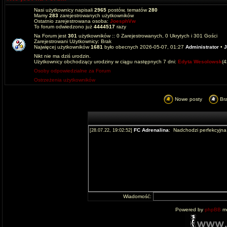
Nasi użytkownicy napisali
2965
postów, tematów
280
Mamy
283
zarejestrowanych użytkowników
Ostatnio zarejestrowana osoba:
JoesphVw
To forum odwiedzono już
4444517
razy
Na Forum jest
301
użytkowników :: 0 Zarejestrowanych, 0 Ukrytych i 301 Gości
Zarejestrowani Użytkownicy: Brak
Najwięcej użytkowników
1681
było obecnych 2026-05-07, 01:27
Administrator
•
J
Nikt nie ma dziś urodzin.
Użytkownicy obchodzący urodziny w ciągu następnych 7 dni:
Edyta Wesolowsk
(
Osoby odpowiedzialne za Forum
Ostrzeżenia użytkowników
Nowe posty
Br
Wiadomość:
Powered by
phpBB
mo