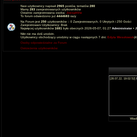
Nasi użytkownicy napisali
2965
postów, tematów
280
Mamy
283
zarejestrowanych użytkowników
Ostatnio zarejestrowana osoba:
JoesphVw
To forum odwiedzono już
4444683
razy
Na Forum jest
250
użytkowników :: 0 Zarejestrowanych, 0 Ukrytych i 250 Gości
Zarejestrowani Użytkownicy: Brak
Najwięcej użytkowników
1681
było obecnych 2026-05-07, 01:27
Administrator
•
J
Nikt nie ma dziś urodzin.
Użytkownicy obchodzący urodziny w ciągu następnych 7 dni:
Edyta Wesolowsk
(
Osoby odpowiedzialne za Forum
Ostrzeżenia użytkowników
Wia