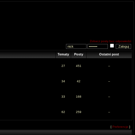
Zobacz posty bez odpowiedzi
Tematy
Posty
Ostatni post
27
451
--
34
42
--
33
168
--
62
259
--
[
Preferencje
]