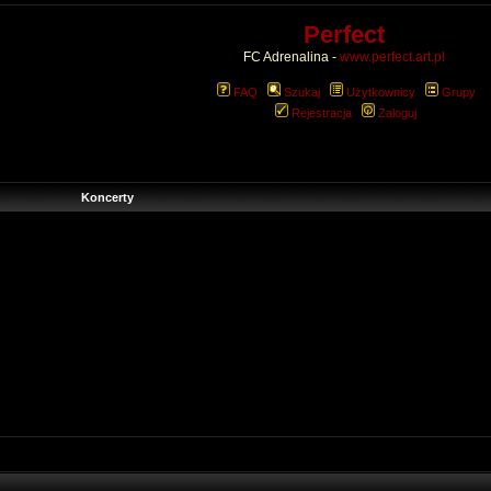
Perfect
FC Adrenalina -
www.perfect.art.pl
FAQ
Szukaj
Użytkownicy
Grupy
Rejestracja
Zaloguj
Koncerty