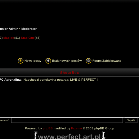
unior Admin
•
Moderator
42)
Maciek
(41)
StaciGue
(48)
Nowe posty
Brak nowych postów
Forum Zablokowane
ShoutBox
domość:
Powered by
phpBB
modified by
Przemo
© 2003 phpBB Group