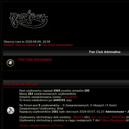
Obecny czas to 2026-08-09, 16:06
Perfect Strona Główna
»
Fan Club Adrenalina
Fan Club Adrenalina
Fan Club Adrenalina
Kto jest na Forum
Nasi użytkownicy napisali
2965
postów, tematów
280
Mamy
283
zarejestrowanych użytkowników
Ostatnio zarejestrowana osoba:
JoesphVw
To forum odwiedzono już
4445191
razy
Na Forum jest
5
użytkowników :: 0 Zarejestrowanych, 0 Ukrytych i 5 Gości
Zarejestrowani Użytkownicy: Brak
Najwięcej użytkowników
1681
było obecnych 2026-05-07, 01:27
Administrator
•
J
Maciek
StaciGue
Użytkownicy obchodzący dziś urodziny:
(41)
(złóż życzenia)
(4
Użytkownicy obchodzący urodziny w ciągu następnych 7 dni:
Edyta Wesolowsk
(
Osoby odpowiedzialne za Forum