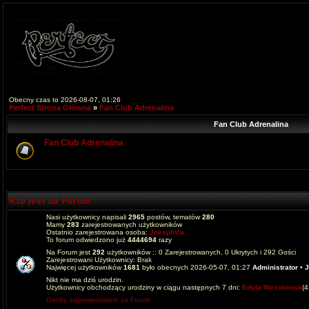
Obecny czas to 2026-08-07, 01:26
Perfect Strona Główna
»
Fan Club Adrenalina
Fan Club Adrenalina
Fan Club Adrenalina
Kto jest na Forum
Nasi użytkownicy napisali
2965
postów, tematów
280
Mamy
283
zarejestrowanych użytkowników
Ostatnio zarejestrowana osoba:
JoesphVw
To forum odwiedzono już
4444694
razy
Na Forum jest
292
użytkowników :: 0 Zarejestrowanych, 0 Ukrytych i 292 Gości
Zarejestrowani Użytkownicy: Brak
Najwięcej użytkowników
1681
było obecnych 2026-05-07, 01:27
Administrator
•
J
Nikt nie ma dziś urodzin.
Użytkownicy obchodzący urodziny w ciągu następnych 7 dni:
Edyta Wesolowsk
(
Osoby odpowiedzialne za Forum