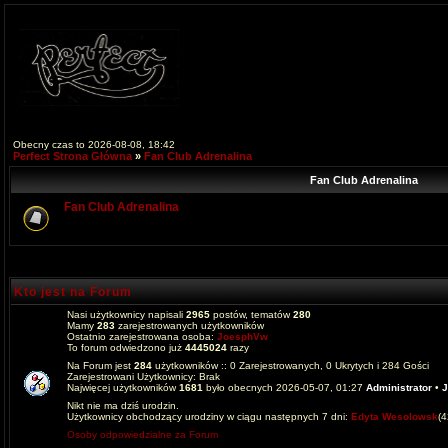
Obecny czas to 2026-08-08, 18:42
Perfect Strona Główna
»
Fan Club Adrenalina
Fan Club Adrenalina
Fan Club Adrenalina
Kto jest na Forum
Nasi użytkownicy napisali
2965
postów, tematów
280
Mamy
283
zarejestrowanych użytkowników
Ostatnio zarejestrowana osoba:
JoesphVw
To forum odwiedzono już
4445024
razy
Na Forum jest
284
użytkowników :: 0 Zarejestrowanych, 0 Ukrytych i 284 Gości
Zarejestrowani Użytkownicy: Brak
Najwięcej użytkowników
1681
było obecnych 2026-05-07, 01:27
Administrator
•
J
Nikt nie ma dziś urodzin.
Użytkownicy obchodzący urodziny w ciągu następnych 7 dni:
Edyta Wesolowsk
(
Osoby odpowiedzialne za Forum