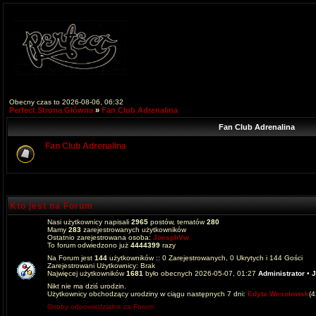
Obecny czas to 2026-08-06, 06:32
Perfect Strona Główna
»
Fan Club Adrenalina
Fan Club Adrenalina
Fan Club Adrenalina
Kto jest na Forum
Nasi użytkownicy napisali
2965
postów, tematów
280
Mamy
283
zarejestrowanych użytkowników
Ostatnio zarejestrowana osoba:
JoesphVw
To forum odwiedzono już
4444399
razy
Na Forum jest
144
użytkowników :: 0 Zarejestrowanych, 0 Ukrytych i 144 Gości
Zarejestrowani Użytkownicy: Brak
Najwięcej użytkowników
1681
było obecnych 2026-05-07, 01:27
Administrator
•
J
Nikt nie ma dziś urodzin.
Użytkownicy obchodzący urodziny w ciągu następnych 7 dni:
Edyta Wesolowsk
(
Osoby odpowiedzialne za Forum