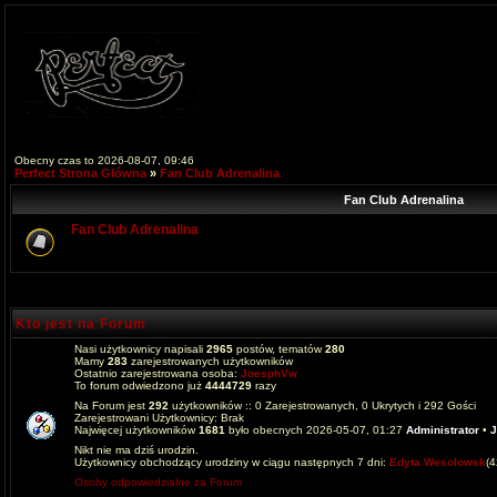
Obecny czas to 2026-08-07, 09:46
Perfect Strona Główna
»
Fan Club Adrenalina
Fan Club Adrenalina
Fan Club Adrenalina
Kto jest na Forum
Nasi użytkownicy napisali
2965
postów, tematów
280
Mamy
283
zarejestrowanych użytkowników
Ostatnio zarejestrowana osoba:
JoesphVw
To forum odwiedzono już
4444729
razy
Na Forum jest
292
użytkowników :: 0 Zarejestrowanych, 0 Ukrytych i 292 Gości
Zarejestrowani Użytkownicy: Brak
Najwięcej użytkowników
1681
było obecnych 2026-05-07, 01:27
Administrator
•
J
Nikt nie ma dziś urodzin.
Użytkownicy obchodzący urodziny w ciągu następnych 7 dni:
Edyta Wesolowsk
(
Osoby odpowiedzialne za Forum