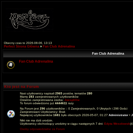
Obecny czas to 2026-08-06, 13:13
Perfect Strona Główna
»
Fan Club Adrenalina
Fan Club Adrenalina
Fan Club Adrenalina
Kto jest na Forum
Nasi użytkownicy napisali
2965
postów, tematów
280
Mamy
283
zarejestrowanych użytkowników
Ostatnio zarejestrowana osoba:
JoesphVw
To forum odwiedzono już
4444611
razy
Na Forum jest
296
użytkowników :: 0 Zarejestrowanych, 0 Ukrytych i 296 Gości
Zarejestrowani Użytkownicy: Brak
Najwięcej użytkowników
1681
było obecnych 2026-05-07, 01:27
Administrator
•
J
Nikt nie ma dziś urodzin.
Użytkownicy obchodzący urodziny w ciągu następnych 7 dni:
Edyta Wesolowsk
(
Osoby odpowiedzialne za Forum