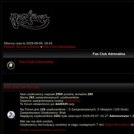
Obecny czas to 2026-08-08, 19:43
Perfect Strona Główna
»
Fan Club Adrenalina
Fan Club Adrenalina
Fan Club Adrenalina
Kto jest na Forum
Nasi użytkownicy napisali
2965
postów, tematów
280
Mamy
283
zarejestrowanych użytkowników
Ostatnio zarejestrowana osoba:
JoesphVw
To forum odwiedzono już
4445025
razy
Na Forum jest
126
użytkowników :: 0 Zarejestrowanych, 0 Ukrytych i 126 Gości
Zarejestrowani Użytkownicy: Brak
Najwięcej użytkowników
1681
było obecnych 2026-05-07, 01:27
Administrator
•
J
Nikt nie ma dziś urodzin.
Użytkownicy obchodzący urodziny w ciągu następnych 7 dni:
Edyta Wesolowsk
(
Osoby odpowiedzialne za Forum