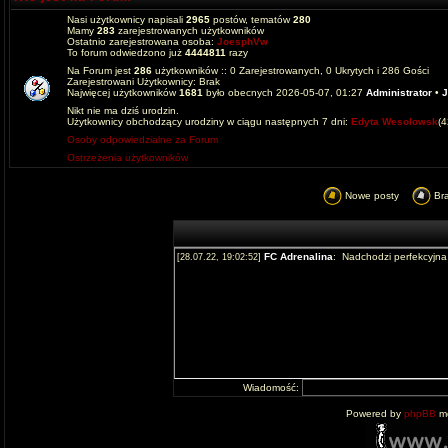
Nasi użytkownicy napisali
2965
postów, tematów
280
Mamy
283
zarejestrowanych użytkowników
Ostatnio zarejestrowana osoba:
JoesphVw
To forum odwiedzono już
4444811
razy
Na Forum jest
286
użytkowników :: 0 Zarejestrowanych, 0 Ukrytych i 286 Gości
Zarejestrowani Użytkownicy: Brak
Najwięcej użytkowników
1681
było obecnych 2026-05-07, 01:27
Administrator
•
J
Nikt nie ma dziś urodzin.
Użytkownicy obchodzący urodziny w ciągu następnych 7 dni:
Edyta Wesolowsk
(
Osoby odpowiedzialne za Forum
Ostrzeżenia użytkowników
Nowe posty
Br
Wiadomość:
Powered by
phpBB
mo