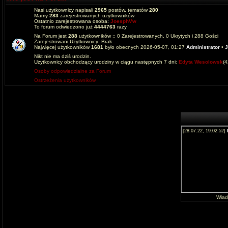
Nasi użytkownicy napisali
2965
postów, tematów
280
Mamy
283
zarejestrowanych użytkowników
Ostatnio zarejestrowana osoba:
JoesphVw
To forum odwiedzono już
4444763
razy
Na Forum jest
288
użytkowników :: 0 Zarejestrowanych, 0 Ukrytych i 288 Gości
Zarejestrowani Użytkownicy: Brak
Najwięcej użytkowników
1681
było obecnych 2026-05-07, 01:27
Administrator
•
J
Nikt nie ma dziś urodzin.
Użytkownicy obchodzący urodziny w ciągu następnych 7 dni:
Edyta Wesolowsk
(
Osoby odpowiedzialne za Forum
Ostrzeżenia użytkowników
Wia