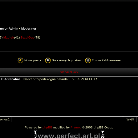
unior Admin
•
Moderator
42)
Maciek
(41)
StaciGue
(48)
Nowe posty
Brak nowych postów
Forum Zablokowane
ShoutBox
domość:
Powered by
phpBB
modified by
Przemo
© 2003 phpBB Group