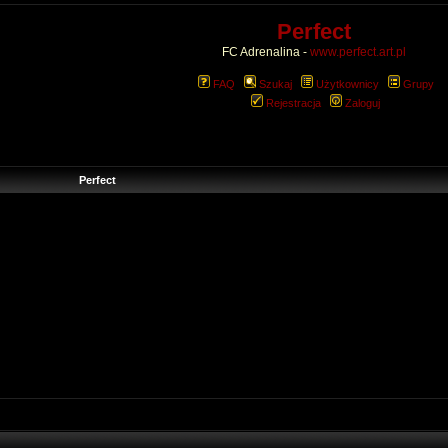
Perfect
FC Adrenalina -
www.perfect.art.pl
FAQ
Szukaj
Użytkownicy
Grupy
Rejestracja
Zaloguj
Perfect