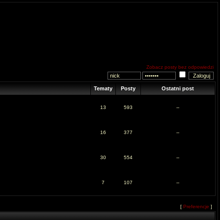
Zobacz posty bez odpowiedzi
Tematy
Posty
Ostatni post
13
593
--
16
377
--
30
554
--
7
107
--
[
Preferencje
]