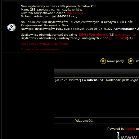
Nasi użytkownicy napisali
2965
postów, tematów
280
Mamy
283
zarejestrowanych użytkowników
Ostatnio zarejestrowana osoba:
JoesphVw
To forum odwiedzono już
4445383
razy
Na Forum jest
288
użytkowników :: 0 Zarejestrowanych, 0 Ukrytych i 288 Gości
Zarejestrowani Użytkownicy: Brak
Najwięcej użytkowników
1681
było obecnych 2026-05-07, 01:27
Administrator
•
J
Edyta Wesolowsk
Użytkownicy obchodzący dziś urodziny:
(42)
(złóż życzenia)
Użytkownicy obchodzący urodziny w ciągu następnych 7 dni:
gabriel7418
(34)
Osoby odpowiedzialne za Forum
Ostrzeżenia użytkowników
Nowe posty
Br
Wiadomość:
Powered by
phpBB
mo