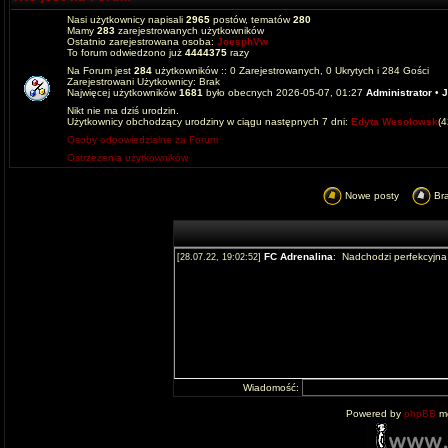
Nasi użytkownicy napisali
2965
postów, tematów
280
Mamy
283
zarejestrowanych użytkowników
Ostatnio zarejestrowana osoba:
JoesphVw
To forum odwiedzono już
4444375
razy
Na Forum jest
284
użytkowników :: 0 Zarejestrowanych, 0 Ukrytych i 284 Gości
Zarejestrowani Użytkownicy: Brak
Najwięcej użytkowników
1681
było obecnych 2026-05-07, 01:27
Administrator
•
J
Nikt nie ma dziś urodzin.
Użytkownicy obchodzący urodziny w ciągu następnych 7 dni:
Edyta Wesolowsk
(
Osoby odpowiedzialne za Forum
Ostrzeżenia użytkowników
Nowe posty
Br
Wiadomość:
Powered by
phpBB
mo