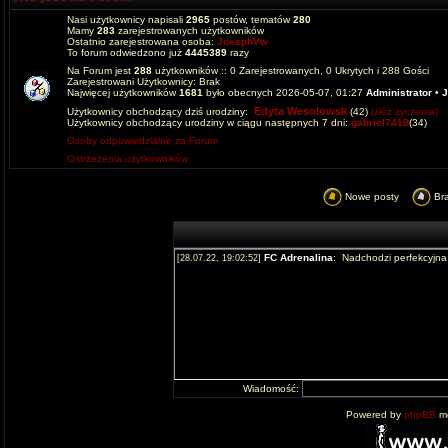
Nasi użytkownicy napisali
2965
postów, tematów
280
Mamy
283
zarejestrowanych użytkowników
Ostatnio zarejestrowana osoba:
JoesphVw
To forum odwiedzono już
4445389
razy
Na Forum jest
288
użytkowników :: 0 Zarejestrowanych, 0 Ukrytych i 288 Gości
Zarejestrowani Użytkownicy: Brak
Najwięcej użytkowników
1681
było obecnych 2026-05-07, 01:27
Administrator
•
J
Edyta Wesolowsk
Użytkownicy obchodzący dziś urodziny:
(42)
(złóż życzenia)
Użytkownicy obchodzący urodziny w ciągu następnych 7 dni:
gabriel7418
(34)
Osoby odpowiedzialne za Forum
Ostrzeżenia użytkowników
Nowe posty
Br
Wiadomość:
Powered by
phpBB
mo