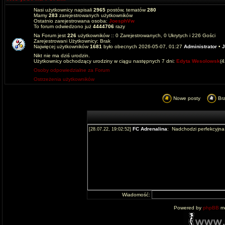
Nasi użytkownicy napisali
2965
postów, tematów
280
Mamy
283
zarejestrowanych użytkowników
Ostatnio zarejestrowana osoba:
JoesphVw
To forum odwiedzono już
4444706
razy
Na Forum jest
226
użytkowników :: 0 Zarejestrowanych, 0 Ukrytych i 226 Gości
Zarejestrowani Użytkownicy: Brak
Najwięcej użytkowników
1681
było obecnych 2026-05-07, 01:27
Administrator
•
J
Nikt nie ma dziś urodzin.
Użytkownicy obchodzący urodziny w ciągu następnych 7 dni:
Edyta Wesolowsk
(
Osoby odpowiedzialne za Forum
Ostrzeżenia użytkowników
Nowe posty
Br
Wiadomość:
Powered by
phpBB
mo