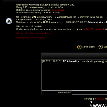
Nasi użytkownicy napisali
2965
postów, tematów
280
Mamy
283
zarejestrowanych użytkowników
Ostatnio zarejestrowana osoba:
JoesphVw
To forum odwiedzono już
4444477
razy
Na Forum jest
291
użytkowników :: 0 Zarejestrowanych, 0 Ukrytych i 291 Gości
Zarejestrowani Użytkownicy: Brak
Najwięcej użytkowników
1681
było obecnych 2026-05-07, 01:27
Administrator
•
J
Nikt nie ma dziś urodzin.
Użytkownicy obchodzący urodziny w ciągu następnych 7 dni:
Edyta Wesolowsk
(
Osoby odpowiedzialne za Forum
Ostrzeżenia użytkowników
Nowe posty
Br
Wiadomość:
Powered by
phpBB
mo