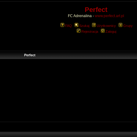
Perfect
FC Adrenalina -
www.perfect.art.pl
FAQ
Szukaj
Użytkownicy
Grupy
Rejestracja
Zaloguj
Perfect