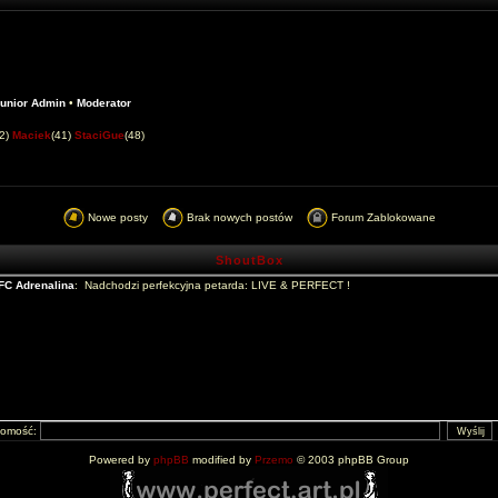
unior Admin
•
Moderator
42)
Maciek
(41)
StaciGue
(48)
Nowe posty
Brak nowych postów
Forum Zablokowane
ShoutBox
domość:
Powered by
phpBB
modified by
Przemo
© 2003 phpBB Group