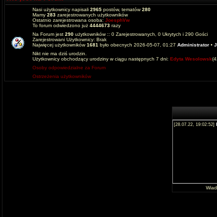
Nasi użytkownicy napisali
2965
postów, tematów
280
Mamy
283
zarejestrowanych użytkowników
Ostatnio zarejestrowana osoba:
JoesphVw
To forum odwiedzono już
4444673
razy
Na Forum jest
290
użytkowników :: 0 Zarejestrowanych, 0 Ukrytych i 290 Gości
Zarejestrowani Użytkownicy: Brak
Najwięcej użytkowników
1681
było obecnych 2026-05-07, 01:27
Administrator
•
J
Nikt nie ma dziś urodzin.
Użytkownicy obchodzący urodziny w ciągu następnych 7 dni:
Edyta Wesolowsk
(
Osoby odpowiedzialne za Forum
Ostrzeżenia użytkowników
Wia