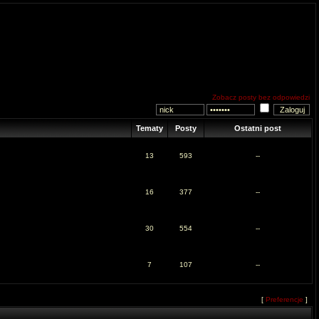
Zobacz posty bez odpowiedzi
Tematy
Posty
Ostatni post
13
593
--
16
377
--
30
554
--
7
107
--
[
Preferencje
]