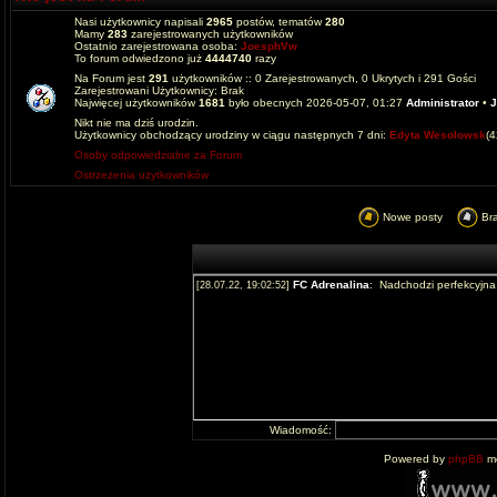
Nasi użytkownicy napisali
2965
postów, tematów
280
Mamy
283
zarejestrowanych użytkowników
Ostatnio zarejestrowana osoba:
JoesphVw
To forum odwiedzono już
4444740
razy
Na Forum jest
291
użytkowników :: 0 Zarejestrowanych, 0 Ukrytych i 291 Gości
Zarejestrowani Użytkownicy: Brak
Najwięcej użytkowników
1681
było obecnych 2026-05-07, 01:27
Administrator
•
J
Nikt nie ma dziś urodzin.
Użytkownicy obchodzący urodziny w ciągu następnych 7 dni:
Edyta Wesolowsk
(
Osoby odpowiedzialne za Forum
Ostrzeżenia użytkowników
Nowe posty
Br
Wiadomość:
Powered by
phpBB
mo