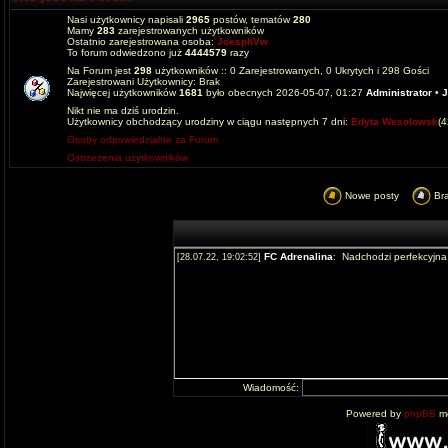
Nasi użytkownicy napisali
2965
postów, tematów
280
Mamy
283
zarejestrowanych użytkowników
Ostatnio zarejestrowana osoba:
JoesphVw
To forum odwiedzono już
4444579
razy
Na Forum jest
298
użytkowników :: 0 Zarejestrowanych, 0 Ukrytych i 298 Gości
Zarejestrowani Użytkownicy: Brak
Najwięcej użytkowników
1681
było obecnych 2026-05-07, 01:27
Administrator
•
J
Nikt nie ma dziś urodzin.
Użytkownicy obchodzący urodziny w ciągu następnych 7 dni:
Edyta Wesolowsk
(
Osoby odpowiedzialne za Forum
Ostrzeżenia użytkowników
Nowe posty
Br
Wiadomość:
Powered by
phpBB
mo