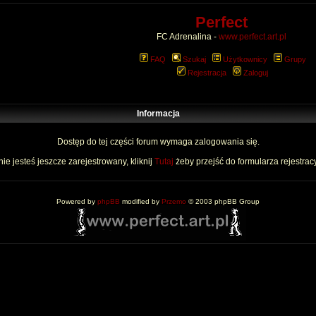
Perfect
FC Adrenalina -
www.perfect.art.pl
FAQ
Szukaj
Użytkownicy
Grupy
Rejestracja
Zaloguj
Informacja
Dostęp do tej części forum wymaga zalogowania się.
nie jesteś jeszcze zarejestrowany, kliknij
Tutaj
żeby przejść do formularza rejestrac
Powered by
phpBB
modified by
Przemo
© 2003 phpBB Group