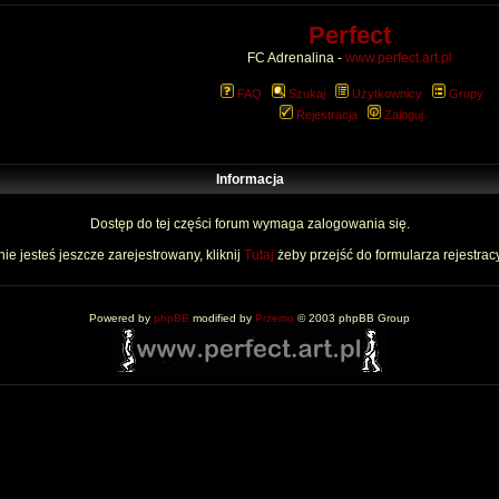
Perfect
FC Adrenalina -
www.perfect.art.pl
FAQ
Szukaj
Użytkownicy
Grupy
Rejestracja
Zaloguj
Informacja
Dostęp do tej części forum wymaga zalogowania się.
nie jesteś jeszcze zarejestrowany, kliknij
Tutaj
żeby przejść do formularza rejestrac
Powered by
phpBB
modified by
Przemo
© 2003 phpBB Group