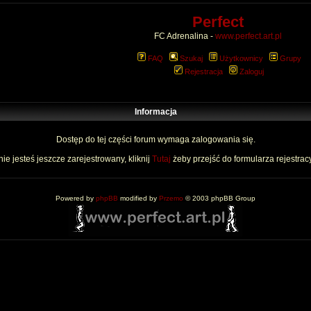
Perfect
FC Adrenalina -
www.perfect.art.pl
FAQ
Szukaj
Użytkownicy
Grupy
Rejestracja
Zaloguj
Informacja
Dostęp do tej części forum wymaga zalogowania się.
nie jesteś jeszcze zarejestrowany, kliknij
Tutaj
żeby przejść do formularza rejestrac
Powered by
phpBB
modified by
Przemo
© 2003 phpBB Group