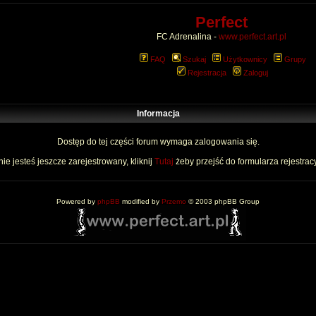
Perfect
FC Adrenalina -
www.perfect.art.pl
FAQ
Szukaj
Użytkownicy
Grupy
Rejestracja
Zaloguj
Informacja
Dostęp do tej części forum wymaga zalogowania się.
nie jesteś jeszcze zarejestrowany, kliknij
Tutaj
żeby przejść do formularza rejestrac
Powered by
phpBB
modified by
Przemo
© 2003 phpBB Group