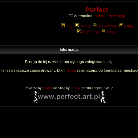
Perfect
FC Adrenalina -
www.perfect.art.pl
FAQ
Szukaj
Użytkownicy
Grupy
Rejestracja
Zaloguj
Informacja
Dostęp do tej części forum wymaga zalogowania się.
nie jesteś jeszcze zarejestrowany, kliknij
Tutaj
żeby przejść do formularza rejestrac
Powered by
phpBB
modified by
Przemo
© 2003 phpBB Group