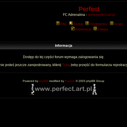
Perfect
FC Adrenalina -
www.perfect.art.pl
FAQ
Szukaj
Użytkownicy
Grupy
Rejestracja
Zaloguj
Informacja
Dostęp do tej części forum wymaga zalogowania się.
nie jesteś jeszcze zarejestrowany, kliknij
Tutaj
żeby przejść do formularza rejestrac
Powered by
phpBB
modified by
Przemo
© 2003 phpBB Group