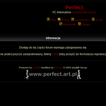
Perfect
FC Adrenalina -
www.perfect.art.pl
FAQ
Szukaj
Użytkownicy
Grupy
Rejestracja
Zaloguj
Informacja
Dostęp do tej części forum wymaga zalogowania się.
nie jesteś jeszcze zarejestrowany, kliknij
Tutaj
żeby przejść do formularza rejestrac
Powered by
phpBB
modified by
Przemo
© 2003 phpBB Group