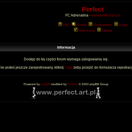
Perfect
FC Adrenalina -
www.perfect.art.pl
FAQ
Szukaj
Użytkownicy
Grupy
Rejestracja
Zaloguj
Informacja
Dostęp do tej części forum wymaga zalogowania się.
nie jesteś jeszcze zarejestrowany, kliknij
Tutaj
żeby przejść do formularza rejestrac
Powered by
phpBB
modified by
Przemo
© 2003 phpBB Group