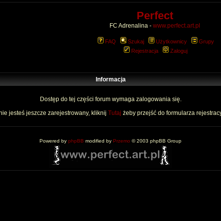
Perfect
FC Adrenalina -
www.perfect.art.pl
FAQ
Szukaj
Użytkownicy
Grupy
Rejestracja
Zaloguj
Informacja
Dostęp do tej części forum wymaga zalogowania się.
nie jesteś jeszcze zarejestrowany, kliknij
Tutaj
żeby przejść do formularza rejestrac
Powered by
phpBB
modified by
Przemo
© 2003 phpBB Group