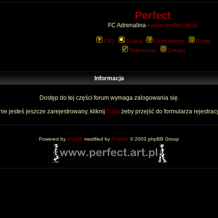
Perfect
FC Adrenalina -
www.perfect.art.pl
FAQ
Szukaj
Użytkownicy
Grupy
Rejestracja
Zaloguj
Informacja
Dostęp do tej części forum wymaga zalogowania się.
nie jesteś jeszcze zarejestrowany, kliknij
Tutaj
żeby przejść do formularza rejestrac
Powered by
phpBB
modified by
Przemo
© 2003 phpBB Group