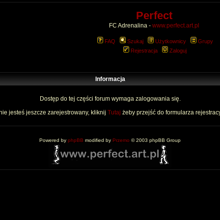
Perfect
FC Adrenalina -
www.perfect.art.pl
FAQ
Szukaj
Użytkownicy
Grupy
Rejestracja
Zaloguj
Informacja
Dostęp do tej części forum wymaga zalogowania się.
nie jesteś jeszcze zarejestrowany, kliknij
Tutaj
żeby przejść do formularza rejestrac
Powered by
phpBB
modified by
Przemo
© 2003 phpBB Group