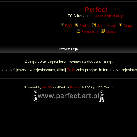
Perfect
FC Adrenalina -
www.perfect.art.pl
FAQ
Szukaj
Użytkownicy
Grupy
Rejestracja
Zaloguj
Informacja
Dostęp do tej części forum wymaga zalogowania się.
nie jesteś jeszcze zarejestrowany, kliknij
Tutaj
żeby przejść do formularza rejestrac
Powered by
phpBB
modified by
Przemo
© 2003 phpBB Group