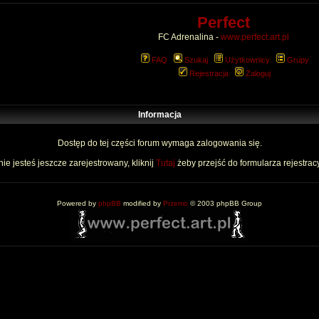
Perfect
FC Adrenalina -
www.perfect.art.pl
FAQ
Szukaj
Użytkownicy
Grupy
Rejestracja
Zaloguj
Informacja
Dostęp do tej części forum wymaga zalogowania się.
nie jesteś jeszcze zarejestrowany, kliknij
Tutaj
żeby przejść do formularza rejestrac
Powered by
phpBB
modified by
Przemo
© 2003 phpBB Group