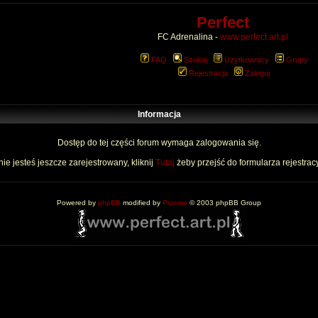
Perfect
FC Adrenalina -
www.perfect.art.pl
FAQ
Szukaj
Użytkownicy
Grupy
Rejestracja
Zaloguj
Informacja
Dostęp do tej części forum wymaga zalogowania się.
nie jesteś jeszcze zarejestrowany, kliknij
Tutaj
żeby przejść do formularza rejestrac
Powered by
phpBB
modified by
Przemo
© 2003 phpBB Group