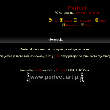
Perfect
FC Adrenalina -
www.perfect.art.pl
FAQ
Szukaj
Użytkownicy
Grupy
Rejestracja
Zaloguj
Informacja
Dostęp do tej części forum wymaga zalogowania się.
nie jesteś jeszcze zarejestrowany, kliknij
Tutaj
żeby przejść do formularza rejestrac
Powered by
phpBB
modified by
Przemo
© 2003 phpBB Group