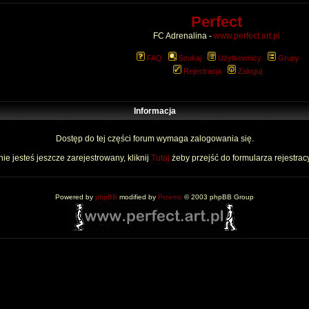
Perfect
FC Adrenalina -
www.perfect.art.pl
FAQ
Szukaj
Użytkownicy
Grupy
Rejestracja
Zaloguj
Informacja
Dostęp do tej części forum wymaga zalogowania się.
nie jesteś jeszcze zarejestrowany, kliknij
Tutaj
żeby przejść do formularza rejestrac
Powered by
phpBB
modified by
Przemo
© 2003 phpBB Group