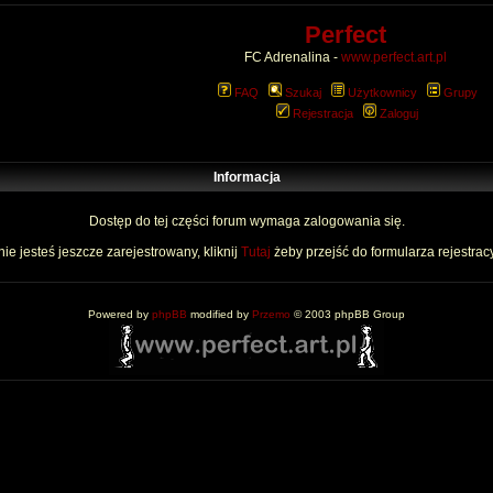
Perfect
FC Adrenalina -
www.perfect.art.pl
FAQ
Szukaj
Użytkownicy
Grupy
Rejestracja
Zaloguj
Informacja
Dostęp do tej części forum wymaga zalogowania się.
nie jesteś jeszcze zarejestrowany, kliknij
Tutaj
żeby przejść do formularza rejestrac
Powered by
phpBB
modified by
Przemo
© 2003 phpBB Group