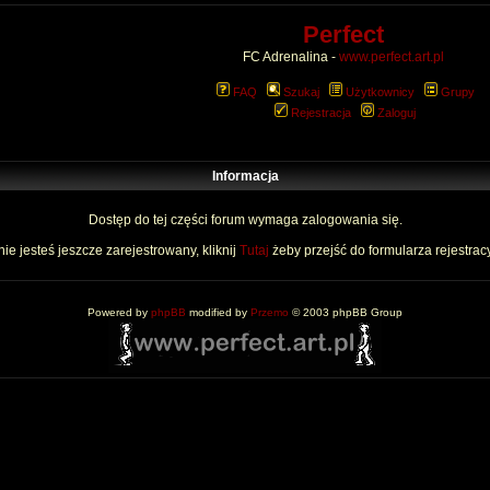
Perfect
FC Adrenalina -
www.perfect.art.pl
FAQ
Szukaj
Użytkownicy
Grupy
Rejestracja
Zaloguj
Informacja
Dostęp do tej części forum wymaga zalogowania się.
nie jesteś jeszcze zarejestrowany, kliknij
Tutaj
żeby przejść do formularza rejestrac
Powered by
phpBB
modified by
Przemo
© 2003 phpBB Group